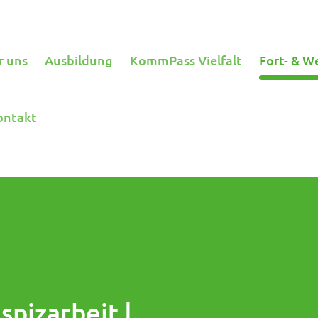
r uns
Ausbildung
KommPass Vielfalt
Fort- & W
ontakt
spizarbeit |